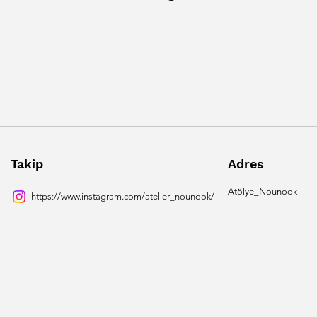
Takip
Adres
Atölye_Nounook
https://www.instagram.com/atelier_nounook/